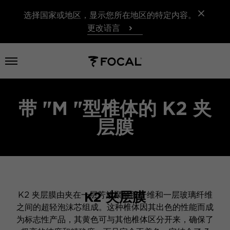
选择国家或地区，显示您所在地区的特定内容。
更改语言
打开菜单
带 "M "型椎体的 K2 夹
层膜
K2 夹层膜
K2 夹层膜由夹在一层芳族聚酰胺纤维和一层玻璃纤维
之间的超轻泡沫芯组成。这种椎体因其出色的性能而成
为标志性产品，其黄色可与其他椎体区分开来，确保了