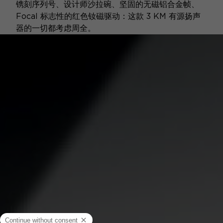
镌刻序列号、设计师沙拉碗、坚固的无磁铝合金帧、
Focal 标志性的红色钕磁驱动：这款 3 KM 有源扬声
器的一切都考虑周全。