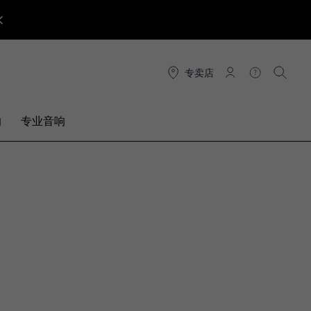
专卖店
连接
帮助
搜索
响
专业音响