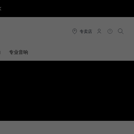
专卖店
连接
帮助
搜索
响
专业音响