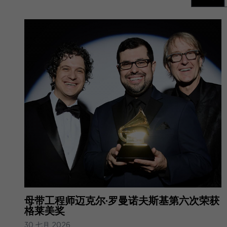
母带工程师迈克尔·罗曼诺夫斯基第六次荣获
格莱美奖
30 七月 2026