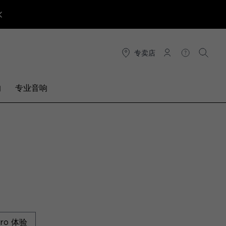
专卖店
连接
帮助
搜索
响
专业音响
Pro 体验