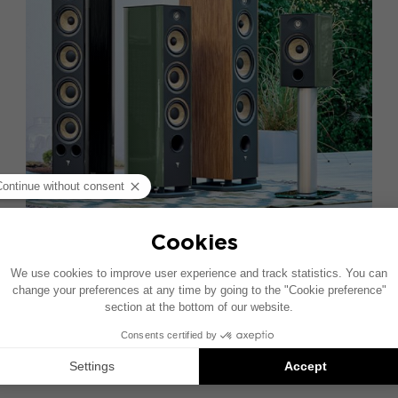
Aria Evo X：私享聆听体验的乐趣
9 一月 2024
法式工艺、技术进步、简约设计、独特饰面……Aria
Evo X家庭系列延续了FOCAL高保真音箱的传奇，因
其卓越性能而备受推崇。