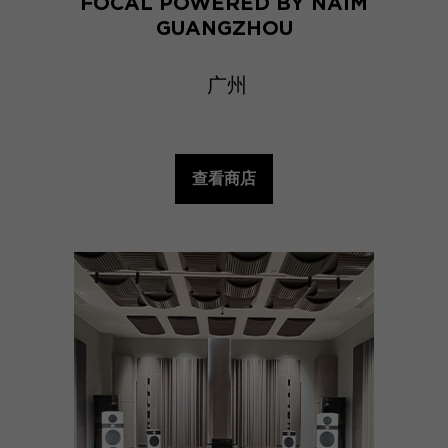
FOCAL POWERED BY NAIM
GUANGZHOU
广州
查看商店