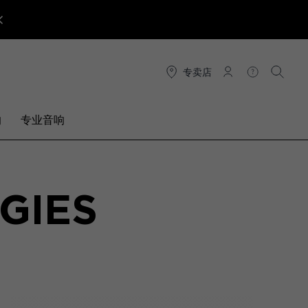
专卖店
连接
帮助
搜索
响
专业音响
GIES