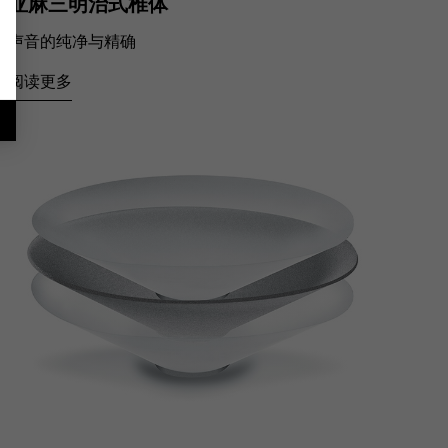
亚麻三明治式椎体
声音的纯净与精确
阅读更多