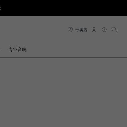
专卖店
连接
帮助
搜索
响
专业音响