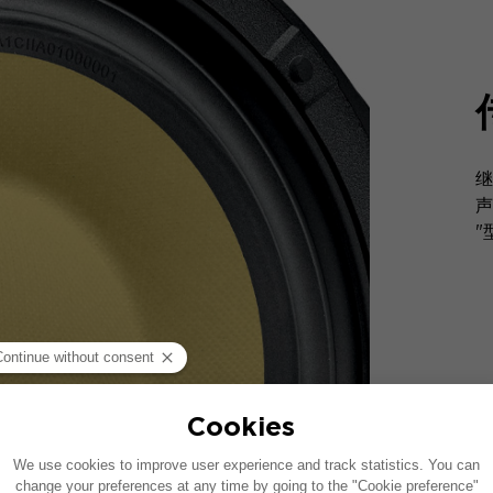
继
声
"