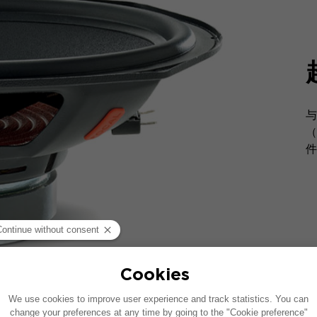
与
（
件