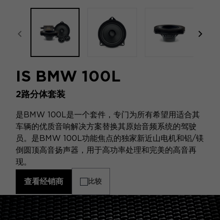
focal-naim-frontent::misc.prev_label
focal
IS BMW 100L
2路分体套装
是BMW 100L是一个套件，专门为所有希望用适合其
车辆的优质音响解决方案替换其原始音频系统的驾驶
员。是BMW 100L功能焦点的独家新近山电机和铝/镁
倒圆顶高音扬声器，用于高功率处理和完美的高音再
现。
查看经销商
比较