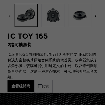
focal-naim-frontent::misc.prev_label
focal
IC TOY 165
2路同轴套装
IC玩具165 2向同轴套件均设计为所有想要用优质音响
解决方案替换其原始音频系统的驾驶员。扬声器集成了
多角形膜，该膜可提供明确定义的中端，以及铝倒圆顶
高音扬声器，这是一种焦点技术，可实现完美的三音繁
殖。
查看经销商
比较