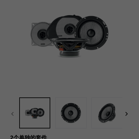
focal-naim-frontent::misc.prev_label
focal
2个单独的套件