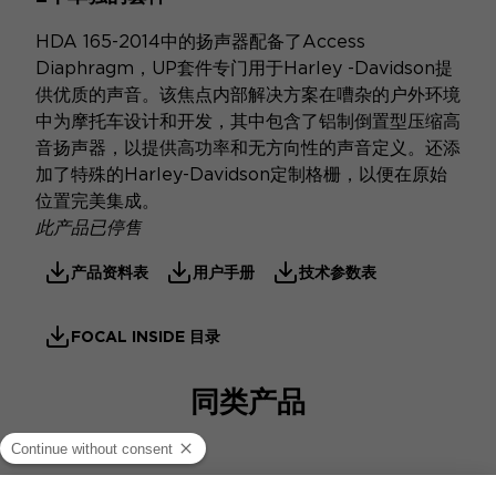
HDA 165-2014中的扬声器配备了Access
Diaphragm，UP套件专门用于Harley -Davidson提
供优质的声音。该焦点内部解决方案在嘈杂的户外环境
中为摩托车设计和开发，其中包含了铝制倒置型压缩高
音扬声器，以提供高功率和无方向性的声音定义。还添
加了特殊的Harley-Davidson定制格栅，以便在原始
位置完美集成。
此产品已停售
产品资料表
用户手册
技术参数表
FOCAL INSIDE 目录
同类产品