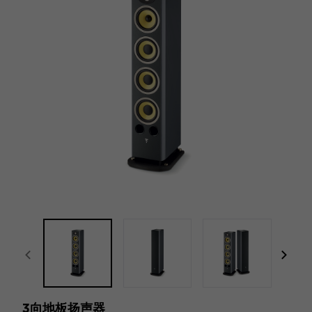
focal-naim-frontent::misc.prev_label
focal
3向地板扬声器