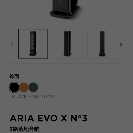
focal-naim-frontent::misc.prev_label
focal
饰面
BLACK HIGH GLOSS
ARIA EVO X N°3
3路落地音响