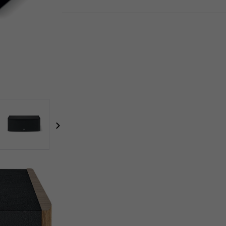
focal-naim-frontent::misc.next_label