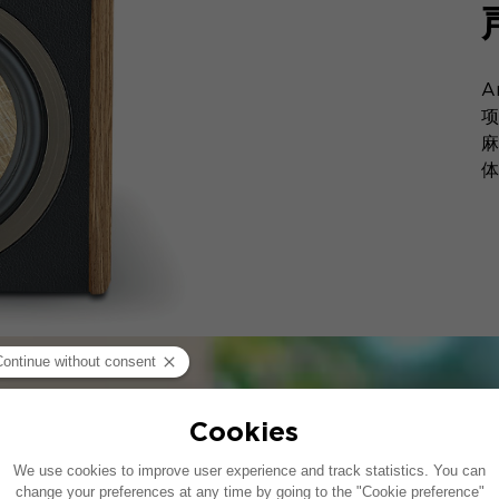
A
项
麻
体