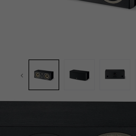
focal-naim-frontent::misc.prev_label