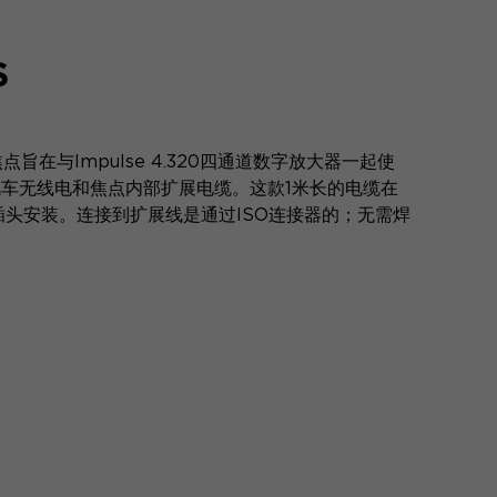
S
焦点旨在与Impulse 4.320四通道数字放大器一起使
a汽车无线电和焦点内部扩展电缆。这款1米长的电缆在
插头安装。连接到扩展线是通过ISO连接器的；无需焊