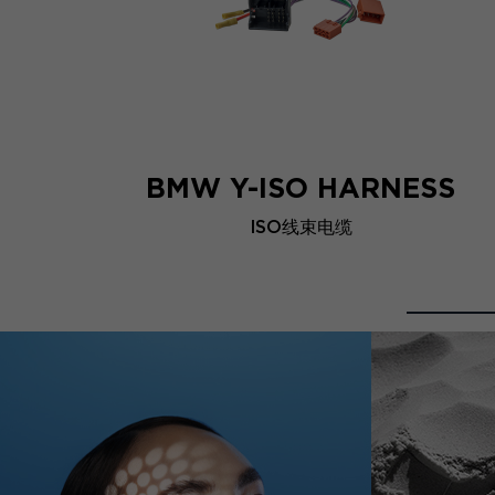
BMW Y-ISO HARNESS
ISO线束电缆