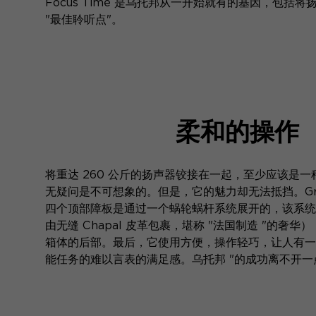
Focus Time 是乌托邦从一开始就有的基因，包括
"最佳聆听点"。
柔和的操作
将重达 260 公斤的扬声器铰接在一起，至少应该是
无疑问是不可想象的。但是，它的魅力却无法抵挡。Grande
四个顶部障板是通过一个蜗轮蜗杆系统展开的，该系统
由无缝 Chapal 皮革包裹，堪称 "法国制造 "的奢
箱体的后部。最后，它使用方便，操作轻巧，让人有一
能任务的难以言表的满足感。乌托邦 "的成功离不开一