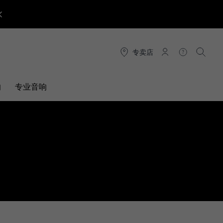
专卖店
连接
帮助
搜索
响
专业音响