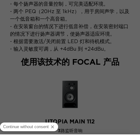
- 每个扬声器的音量控制，可完美适配环境。
- 两个 PEQ（20Hz 至 1kHz），用于房间声学，以及
一个低音箱和一个高音箱。
- 在安装窗台的情况下进行低音补偿，在安装密封端口
的情况下进行扬声器调节，使扬声器适应环境。
- 根据需要激活/关闭前置 LED 灯和待机模式。
- 输入灵敏度可调，从 +4dBu 到 +24dBu。
使用该技术的 FOCAL 产品
UTOPIA MAIN 112
3路监听音响