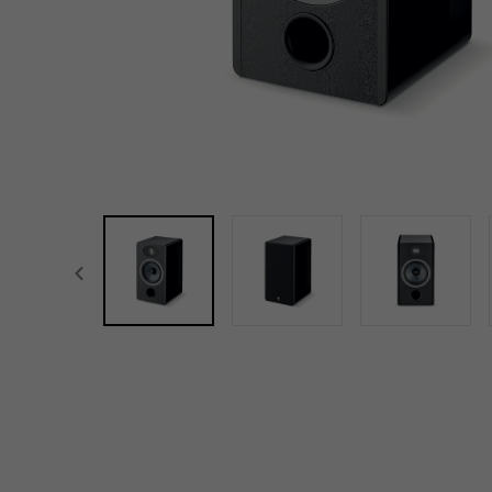
focal-naim-frontent::misc.prev_label