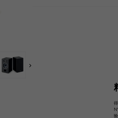
focal-naim-frontent::misc.next_label
得
N
验