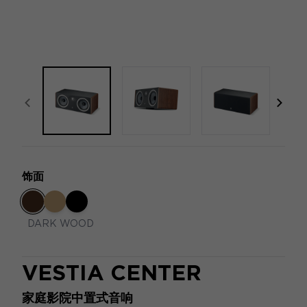
focal-naim-frontent::misc.prev_label
focal
饰面
DARK WOOD
VESTIA CENTER
家庭影院中置式音响