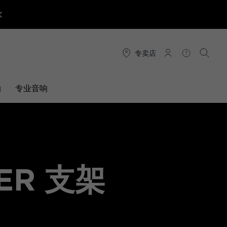
专卖店
连接
帮助
搜索
响
专业音响
TER 支架