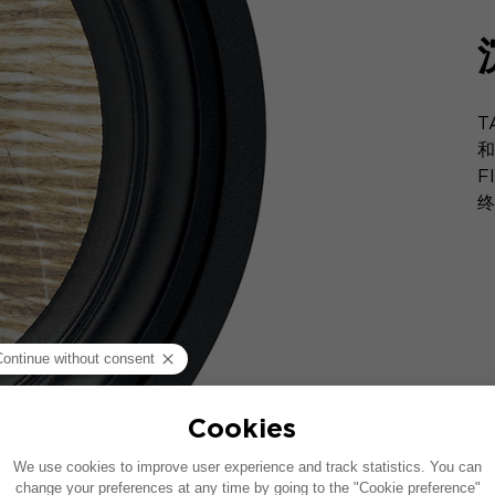
T
和
F
终