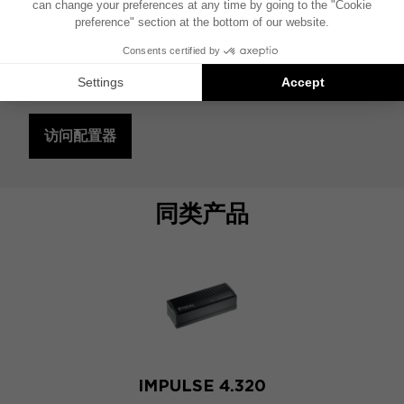
无需改动车内结构，只需选择即插即用的高保真
解决方案，便可轻松更换您的车辆音响系统。
添加功放和低音炮，带来更丰富的声音体验和更
震撼的低频效果。
访问配置器
同类产品
IMPULSE 4.320