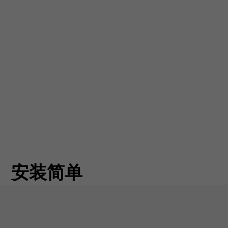
安装简单
声器可轻松安装在节省空间的后备箱中。它具有高电平
可连接原装汽车收音机或任何已安装的音响套件。