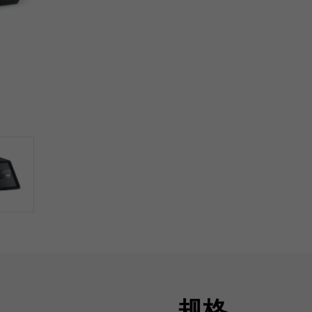
声器，采用玻璃纤维编织椎体和带
这款小巧的二合一超低音扬
围广，功率处理能力强，是低音
和低电平输入端子，
规格