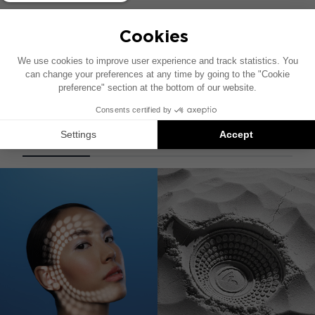
FORD Y-ISO HARNESS
ISO线束电缆