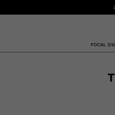
FOCAL 音
T