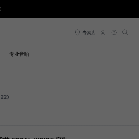
专卖店
连接
帮助
搜索
响
专业音响
022)