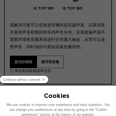
IC TOY 165
IS TOY 165
该解决方案可让您改进车辆的前后扬声器，以获得更
丰富的声音和更好的车内声音分布。安装新扬声器不
需要对现有音频系统进行任何重大修改，从而可以改
善声音，同时保持与原始设备的兼容性。
查找经销商
细节和安装
ⓘ 请在购买前阅读本信息。
此安装示意图基于配有原厂音响系统的车辆绘制。如果
您的车辆配有特定的高保真选装配置，图中所示组件的
位置可能会有所不同。