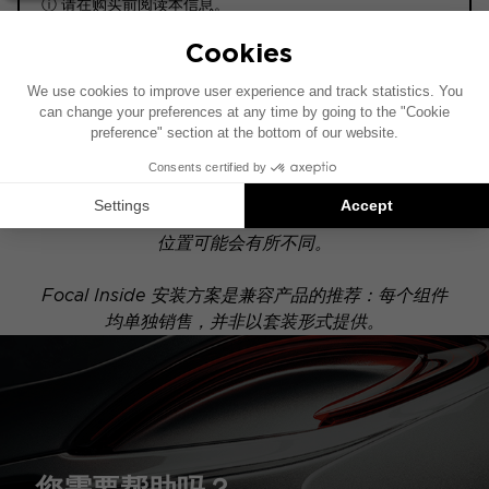
ⓘ 请在购买前阅读本信息。
ACTIVE
此安装示意图基于配有原厂音响系统的车辆绘制。如果
您的车辆配有特定的高保真选装配置，图中所示组件的
位置可能会有所不同。
Focal Inside 安装方案是兼容产品的推荐：每个组件
均单独销售，并非以套装形式提供。
您需要帮助吗？