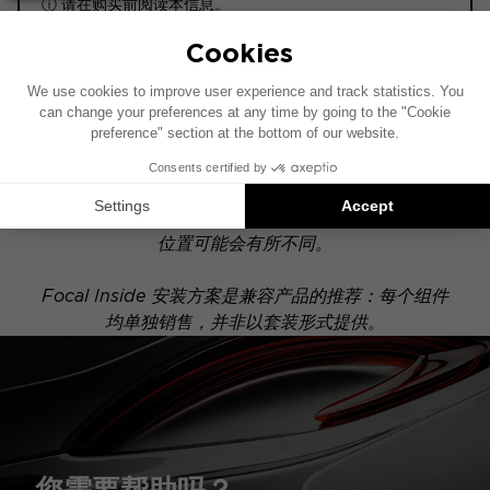
ⓘ 请在购买前阅读本信息。
ACTIVE
此安装示意图基于配有原厂音响系统的车辆绘制。如果
您的车辆配有特定的高保真选装配置，图中所示组件的
位置可能会有所不同。
Focal Inside 安装方案是兼容产品的推荐：每个组件
均单独销售，并非以套装形式提供。
您需要帮助吗？