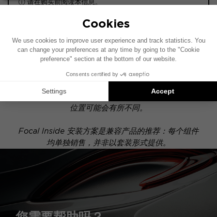
ⓘ 请在购买前阅读本信息。
ACTIVE
此安装示意图基于配有原厂音响系统的车辆绘制。如果
您的车辆配有特定的高保真选装配置，图中所示组件的
位置可能会有所不同。
Focal Inside 安装方案是兼容产品的推荐：每个组件
均单独销售，并非以套装形式提供。
您需要帮助吗？