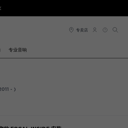
专卖店
连接
帮助
搜索
响
专业音响
2011 - )