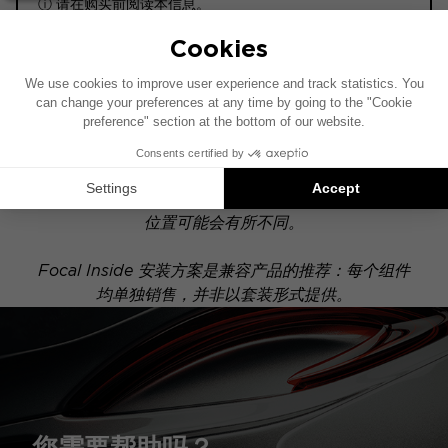
ⓘ 请在购买前阅读本信息。
ACTIVE
此安装示意图基于配有原厂音响系统的车辆绘制。如果
您的车辆配有特定的高保真选装配置，图中所示组件的
位置可能会有所不同。
Focal Inside 安装方案是兼容产品的推荐：每个组件
均单独销售，并非以套装形式提供。
您需要帮助吗？