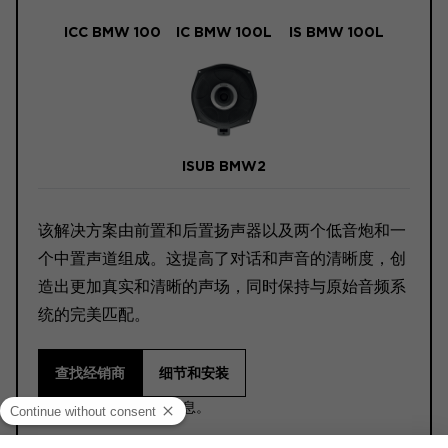
ICC BMW 100
IC BMW 100L
IS BMW 100L
ISUB BMW2
该解决方案由前置和后置扬声器以及两个低音炮和一
个中置声道组成。这提高了对话和声音的清晰度，创
造出更加真实和清晰的声场，同时保持与原始音频系
统的完美匹配。
查找经销商
细节和安装
ⓘ 请在购买前阅读本信息。