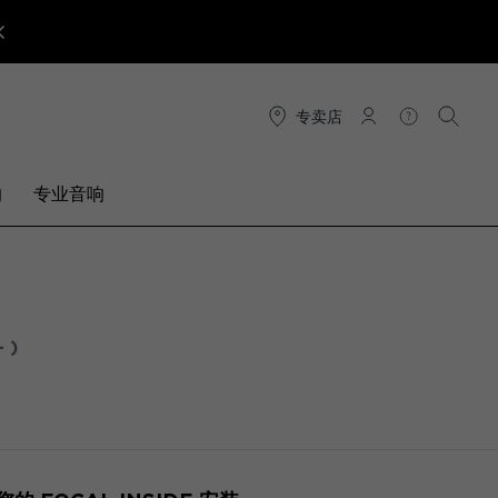
专卖店
连接
帮助
搜索
响
专业音响
 )