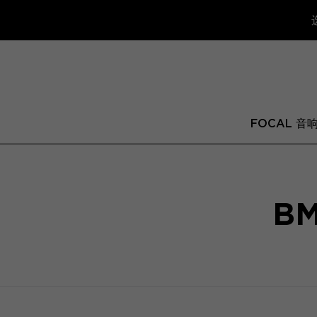
FOCAL 音
B