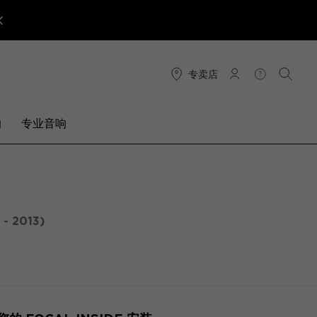
专卖店
连接
帮助
搜索
响
专业音响
 - 2013)