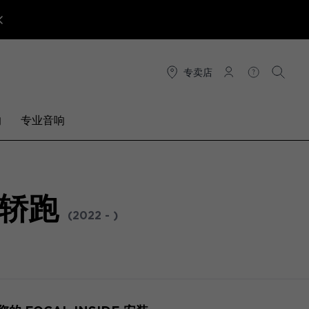
专卖店
连接
帮助
搜索
响
专业音响
双门轿跑
(2022 - )