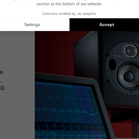
声
，
后