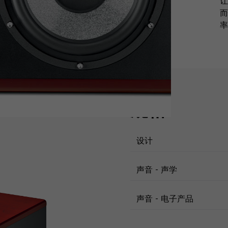
让
而
率
规格
设计
声音 - 声学
声音 - 电子产品