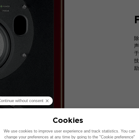
除
声
于
技
励