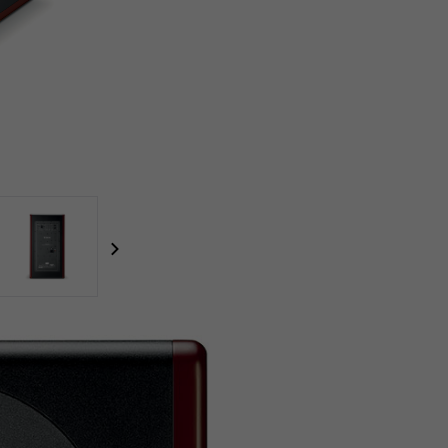
focal-naim-frontent::misc.next_label