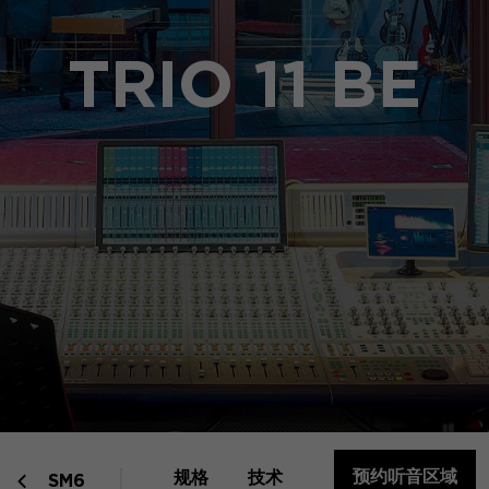
TRIO 11 BE
预约听音区域
规格
技术
SM6