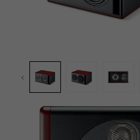
focal-naim-frontent::misc.prev_label