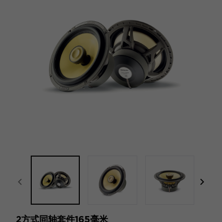
focal-naim-frontent::misc.prev_label
focal
2方式同轴套件165毫米