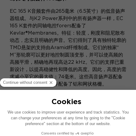
EC 165 K音频套件由265毫米（6.5英寸）的低音扬声
器组成。与K2 Power系列中的所有扬声器一样，EC
165 K套件的同轴电控forers配备了
Kevlar®Membranes。特征：轻度，刚度和阻尼散布
动态，忠实且明确的声音。它们得到了具有独特轮廓的
TMD悬架的支持由Aramid纤维制成。它们的独家“
M”形轮廓可以更好地控制圆顶变形，并可以使高频的
高频平滑，精确地再现高达22 kHz。它们的支撑已重
新设计，以提高稳健性和降低的高度。因此，高度的需
求减小至它的最大值：74毫米。这些高音扬声器配备
了集成过滤器。该套件配备了铝和网状格栅。
此产品已停售