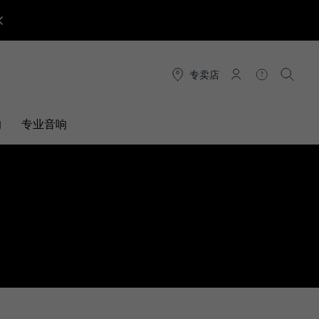
专卖店
连接
帮助
搜索
响
专业音响