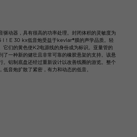
）的低音驱动器，具有很高的功率处理。封闭体积的灵敏度为
5 l！E 30 kx低音炮受益于kevlar®膜的声学品质。轻
。它们的黄色使K2电源线的身份成为标识。亚量管的
到了一种新的健壮且非常可靠的橡胶悬架的支持。该悬
行。铝制底盘还经过重新设计以改善线圈的游览。整个
，低音炮扩散了紧密，有力和动态的低音。