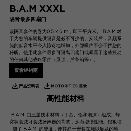
B.A.M XXXL
隔音最多四扇门
该隔音套件的卷为0.5 x 6 m，即三平方米。 B.A.M.对
于为您的车辆提供隔音是必不可少的。安装后，音频系
统的低音水平令人惊讶地增加，外部噪声不会干扰您的
聆听。使用此套件最多可隔离四扇门或暴露于这些振动
的任何其他战略零件（屋顶，后备箱等）。
查看经销商
产品资料表
MOTORITIES 目录
高性能材料
B.A.M. 由三层技术材料（丁基、铝和泡沫）组成。蜂
窝状衰减可衰减扬声器的背波，从而增强性能。铝板增
加了 B.A.M. 的硬度，使其易于安装在难以触及的地