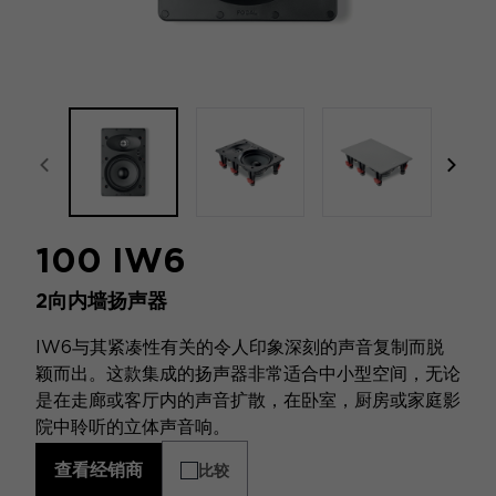
focal-naim-frontent::misc.prev_label
focal
100 IW6
2向内墙扬声器
IW6与其紧凑性有关的令人印象深刻的声音复制而脱
颖而出。这款集成的扬声器非常适合中小型空间，无论
是在走廊或客厅内的声音扩散，在卧室，厨房或家庭影
院中聆听的立体声音响。
查看经销商
比较