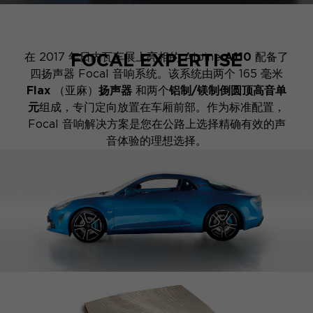
FOCAL EXPERTISE
在 2017 年日内瓦车展上亮相的 Alpine
A110
配备了
四扬声器 Focal 音响系统。该系统由两个 165 毫米
Flax
（亚麻）
扬声器
和两个
铝制/镁制倒圆顶高音单
元
组成，专门定向放置在车厢前部。作为标准配置，
Focal 音响解决方案是您在公路上选择精确有效的声
音体验的理想选择。