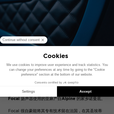
法文签名
配备 Focal 高保真音响系统的阿尔派
A110
是法国技
术在顶级汽车上的集中体现。
Focal
扬声器使用的亚麻产自
Alpine
的家乡诺曼底。
Focal 很自豪能将其专有技术留在法国，在其圣埃蒂