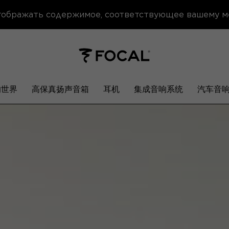
отображать содержимое, соответствующее вашему 
响世界
高保真扬声音箱
耳机
集成音响系统
汽车音