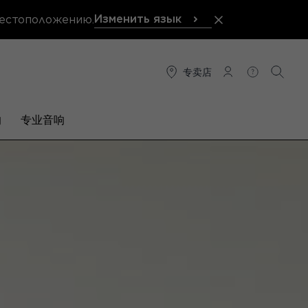
Изменить язык
местоположению.
专卖店
连接
帮助
搜索
响
专业音响