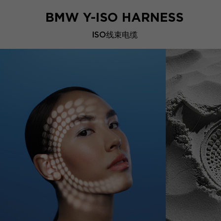
BMW Y-ISO HARNESS
ISO线束电缆