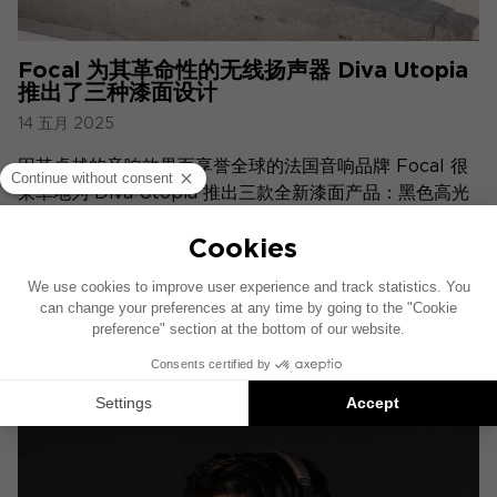
Focal 为其革命性的无线扬声器 Diva Utopia
推出了三种漆面设计
14 五月 2025
因其卓越的音响效果而享誉全球的法国音响品牌 Focal 很
荣幸地为 Diva Utopia 推出三款全新漆面产品：黑色高光
漆、沙丘色高光漆和米白色高光漆。这些精致、光彩夺目的
表面处理与这款尖端高保真、有源和连接扬声器原有的灰色
毛毡表面处理相得益彰。
新闻稿
通讯工具包