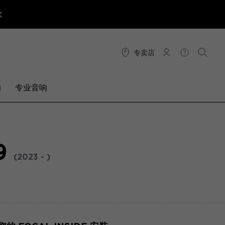
专卖店
连接
帮助
搜索
响
专业音响
9
(2023 - )