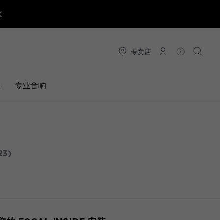
专卖店
连接
帮助
搜索
响
专业音响
23)