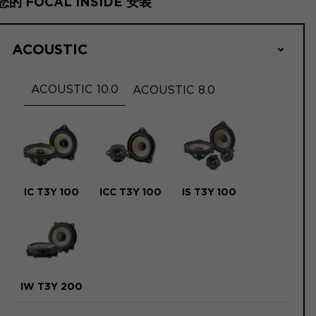
您的 FOCAL INSIDE 安装
ACOUSTIC
ACOUSTIC 10.0
ACOUSTIC 8.0
IC T3Y 100
ICC T3Y 100
IS T3Y 100
IW T3Y 200