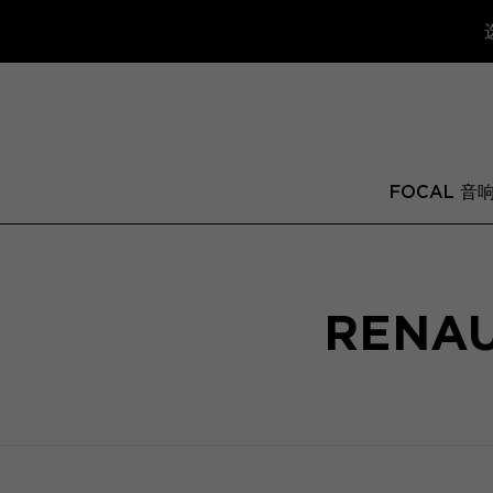
FOCAL 音
RENAU